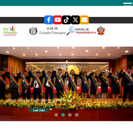
MENU
GOB.PE
Estado Peruano
slider
Gente que apuesta por el desarrollo del Distrito
Leer más