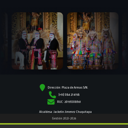
Dirección: Plaza de Armas S/N.
(+51) 084 274158
RUC: 20159308961
Alcaldesa: Jackelin Jimenez Chuquitapa
Gestión 2023-2026