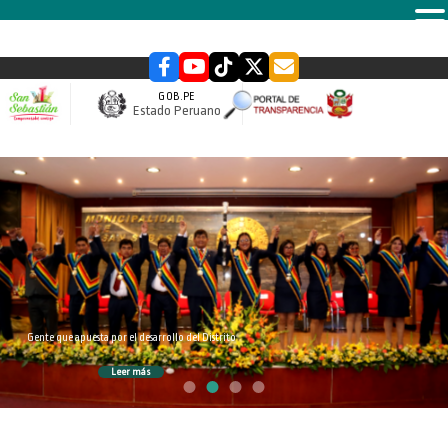
MENU
GOB.PE
Estado Peruano
slider
Gente que apuesta por el desarrollo del Distrito
Leer más