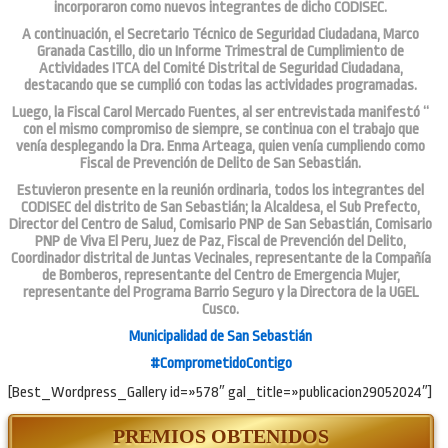
incorporaron como nuevos integrantes de dicho CODISEC.
A continuación, el Secretario Técnico de Seguridad Ciudadana, Marco
Granada Castillo, dio un Informe Trimestral de Cumplimiento de
Actividades ITCA del Comité Distrital de Seguridad Ciudadana,
destacando que se cumplió con todas las actividades programadas.
Luego, la Fiscal Carol Mercado Fuentes, al ser entrevistada manifestó “
con el mismo compromiso de siempre, se continua con el trabajo que
venía desplegando la Dra. Enma Arteaga, quien venía cumpliendo como
Fiscal de Prevención de Delito de San Sebastián.
Estuvieron presente en la reunión ordinaria, todos los integrantes del
CODISEC del distrito de San Sebastián; la Alcaldesa, el Sub Prefecto,
Director del Centro de Salud, Comisario PNP de San Sebastián, Comisario
PNP de Viva El Peru, Juez de Paz, Fiscal de Prevención del Delito,
Coordinador distrital de Juntas Vecinales, representante de la Compañía
de Bomberos, representante del Centro de Emergencia Mujer,
representante del Programa Barrio Seguro y la Directora de la UGEL
Cusco.
Municipalidad de San Sebastián
#ComprometidoContigo
[Best_Wordpress_Gallery id=»578″ gal_title=»publicacion29052024″]
PREMIOS OBTENIDOS