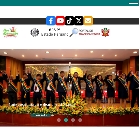
MENU
GOB.PE
Estado Peruano
slider
Gente que apuesta por el desarrollo del Distrito
Leer más