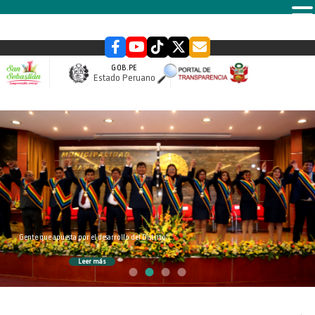
MENU
GOB.PE
Estado Peruano
slider
Gente que apuesta por el desarrollo del Distrito
Leer más