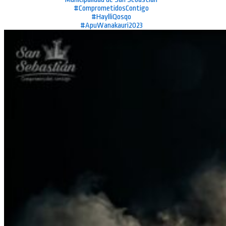
#ComprometidosContigo
#HaylliQosqo
#ApuWanakauri2023