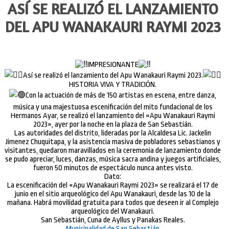
ASÍ SE REALIZÓ EL LANZAMIENTO
DEL APU WANAKAURI RAYMI 2023
IMPRESIONANTE
Así se realizó el lanzamiento del Apu Wanakauri Raymi 2023.
HISTORIA VIVA Y TRADICIÓN.
Con la actuación de más de 150 artistas en escena, entre danza,
música y una majestuosa escenificación del mito fundacional de los
Hermanos Ayar, se realizó el lanzamiento del «Apu Wanakauri Raymi
2023», ayer por la noche en la plaza de San Sebastián.
Las autoridades del distrito, lideradas por la Alcaldesa Lic. Jackelin
Jimenez Chuquitapa, y la asistencia masiva de pobladores sebastianos y
visitantes, quedaron maravillados en la ceremonia de lanzamiento donde
se pudo apreciar, luces, danzas, música sacra andina y juegos artificiales,
fueron 50 minutos de espectáculo nunca antes visto.
Dato:
La escenificación del «Apu Wanakauri Raymi 2023» se realizará el 17 de
junio en el sitio arqueológico del Apu Wanakauri, desde las 10 de la
mañana. Habrá movilidad gratuita para todos que deseen ir al Complejo
arqueológico del Wanakauri.
San Sebastián, Cuna de Ayllus y Panakas Reales.
Municipalidad de San Sebastián