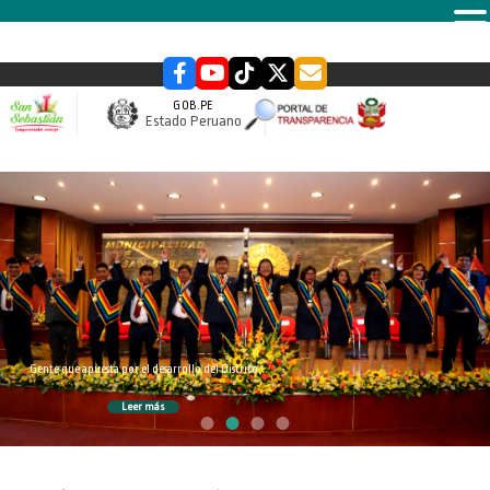
MENU
GOB.PE
Estado Peruano
slider
Gente que apuesta por el desarrollo del Distrito
Leer más