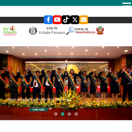
MENU
GOB.PE
Estado Peruano
slider
Gente que apuesta por el desarrollo del Distrito
Leer más