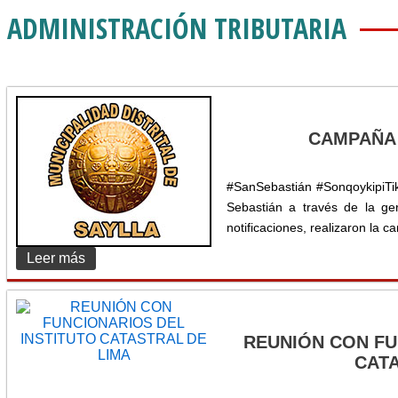
ADMINISTRACIÓN TRIBUTARIA
CAMPAÑA 
#SanSebastián #SonqoykipiTi
Sebastián a través de la ger
notificaciones, realizaron la c
Leer más
REUNIÓN CON FU
CATA