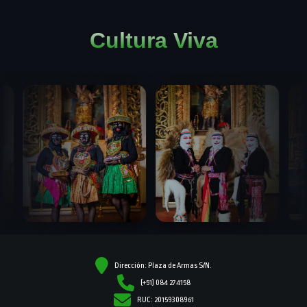
Cultura Viva
Dirección: Plaza de Armas S/N.
(+51) 084 274158
RUC: 20159308961