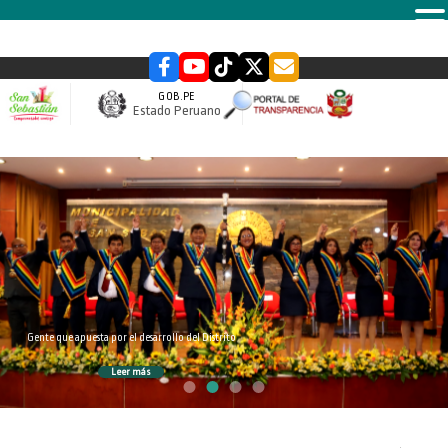
MENU
GOB.PE
Estado Peruano
slider
Gente que apuesta por el desarrollo del Distrito
Leer más