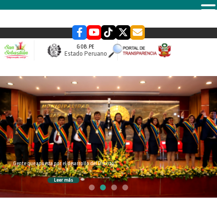
MENU
GOB.PE
Estado Peruano
slider
Gente que apuesta por el desarrollo del Distrito
Leer más