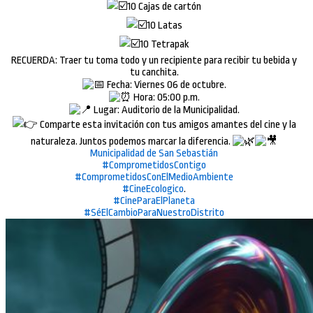
10 Cajas de cartón
10 Latas
10 Tetrapak
RECUERDA: Traer tu toma todo y un recipiente para recibir tu bebida y
tu canchita.
Fecha: Viernes 06 de octubre.
Hora: 05:00 p.m.
Lugar: Auditorio de la Municipalidad.
Comparte esta invitación con tus amigos amantes del cine y la
naturaleza. Juntos podemos marcar la diferencia.
Municipalidad de San Sebastián
#ComprometidosContigo
#ComprometidosConElMedioAmbiente
#CineEcologico
.
#CineParaElPlaneta
#SéElCambioParaNuestroDistrito