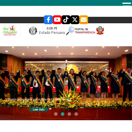
MENU
GOB.PE
Estado Peruano
slider
Gente que apuesta por el desarrollo del Distrito
Leer más