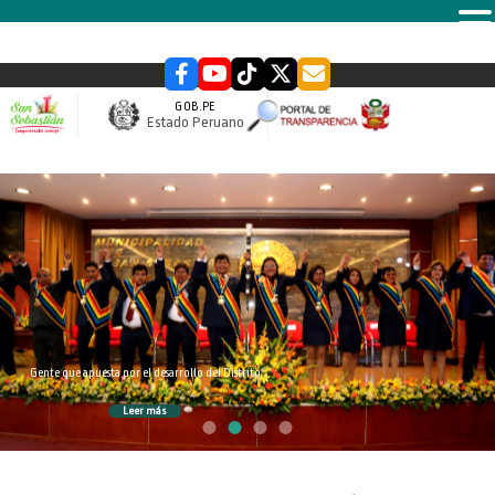
MENU
GOB.PE
Estado Peruano
slider
Gente que apuesta por el desarrollo del Distrito
Leer más