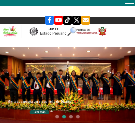
MENU
GOB.PE
Estado Peruano
slider
Gente que apuesta por el desarrollo del Distrito
Leer más