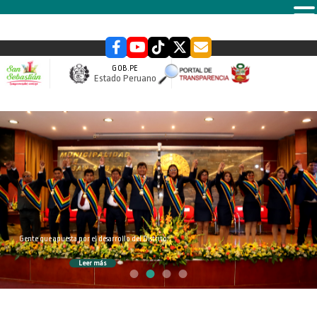
MENU
GOB.PE
Estado Peruano
slider
Gente que apuesta por el desarrollo del Distrito
Leer más