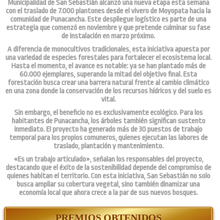
Municipalidad de San Sebastián alcanzó una nueva etapa esta semana
con el traslado de 7.000 plantones desde el vivero de Moyopata hacia la
comunidad de Punacancha. Este despliegue logístico es parte de una
estrategia que comenzó en noviembre y que pretende culminar su fase
de instalación en marzo próximo.
A diferencia de monocultivos tradicionales, esta iniciativa apuesta por
una variedad de especies forestales para fortalecer el ecosistema local.
Hasta el momento, el avance es notable: ya se han plantado más de
60.000 ejemplares, superando la mitad del objetivo final. Esta
forestación busca crear una barrera natural frente al cambio climático
en una zona donde la conservación de los recursos hídricos y del suelo es
vital.
Sin embargo, el beneficio no es exclusivamente ecológico. Para los
habitantes de Punacancha, los árboles también significan sustento
inmediato. El proyecto ha generado más de 30 puestos de trabajo
temporal para los propios comuneros, quienes ejecutan las labores de
traslado, plantación y mantenimiento.
«Es un trabajo articulado», señalan los responsables del proyecto,
destacando que el éxito de la sostenibilidad depende del compromiso de
quienes habitan el territorio. Con esta iniciativa, San Sebastián no solo
busca ampliar su cobertura vegetal, sino también dinamizar una
economía local que ahora crece a la par de sus nuevos bosques.
PREMIOS OBTENIDOS