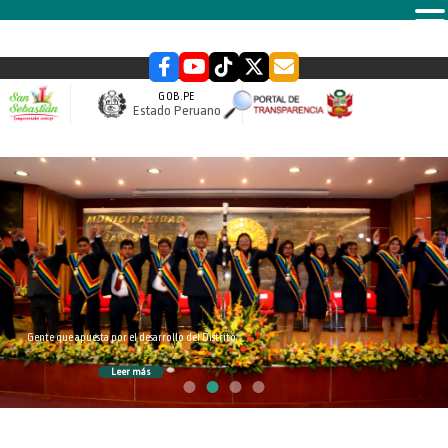
MENU
GOB.PE
Estado Peruano
slider
Gente que apuesta por el desarrollo del Distrito
Leer más