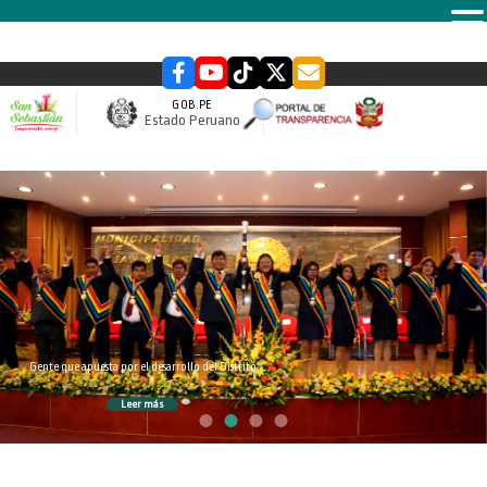
MENU
GOB.PE
Estado Peruano
slider
Gente que apuesta por el desarrollo del Distrito
Leer más