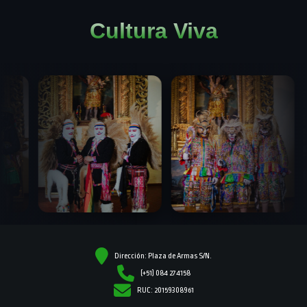
Cultura Viva
Dirección: Plaza de Armas S/N.
(+51) 084 274158
RUC: 20159308961