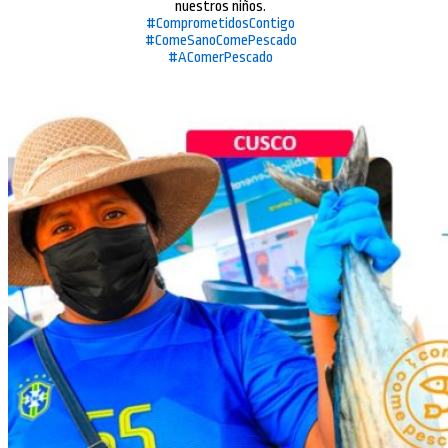
nuestros niños.
#ComprometidosContigo
#ComeSanoComePescado
#AComerPescado