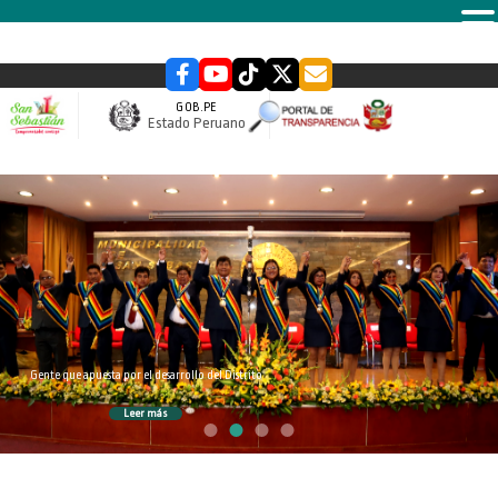
MENU
GOB.PE
Estado Peruano
slider
Gente que apuesta por el desarrollo del Distrito
Leer más