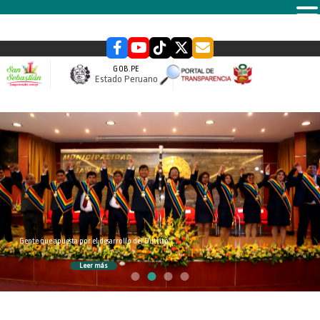
MENU
GOB.PE
Estado Peruano
slider
Gente que apuesta por el desarrollo del Distrito
Leer más