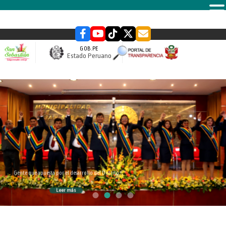
MENU
GOB.PE
Estado Peruano
slider
Gente que apuesta por el desarrollo del Distrito
Leer más