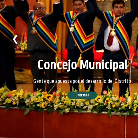
❮
Concejo Municipal
Gente que apuesta por el desarrollo del Distrito
Leer más