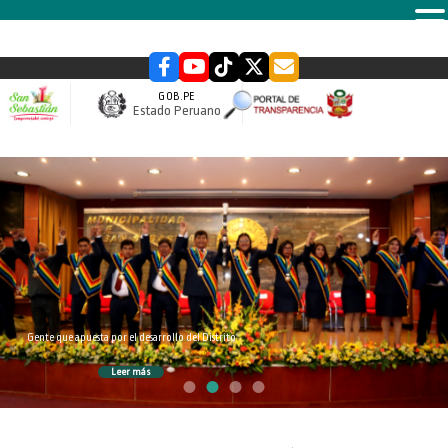
MENU
GOB.PE
Estado Peruano
slider
Gente que apuesta por el desarrollo del Distrito
Leer más