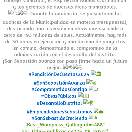
Concejo Municipal, el Arq. Hector Ramos Ccorihuaman
y los gerentes de diversas áreas municipales.
Durante la audiencia, se presentaron los
avances de la Municipalidad en materia presupuestal,
destacando una inversión en obras que asciende a
cerca de 193 millones de soles. Actualmente, hay más
de 30 obras en ejecución y una docena de proyectos
en camino, demostrando el compromiso de la
administración con el desarrollo del distrito.
¡San Sebastián avanza con paso firme hacia un futuro
mejor!
#RendiciónDeCuentas2024
#SanSebastiánAvanza
#ComprometidosContigo
#ObrasPúblicas
#DesarrolloDistrital
#EmprendedoresSebastianos
#SanSebastiánCreciendo
[Best_Wordpress_Gallery id=»488″
gal_title=»publicacion225_06_2024″]