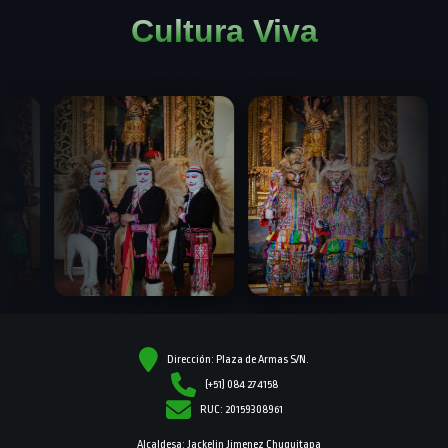
Cultura Viva
Dirección: Plaza de Armas S/N.
(+51) 084 274158
RUC: 20159308961
Alcaldesa: Jackelin Jimenez Chuquitapa