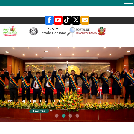
MENU
GOB.PE
Estado Peruano
slider
Gente que apuesta por el desarrollo del Distrito
Leer más