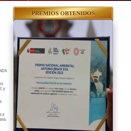
PREMIOS OBTENIDOS
ONDA
os
C y
s
a a
ana.