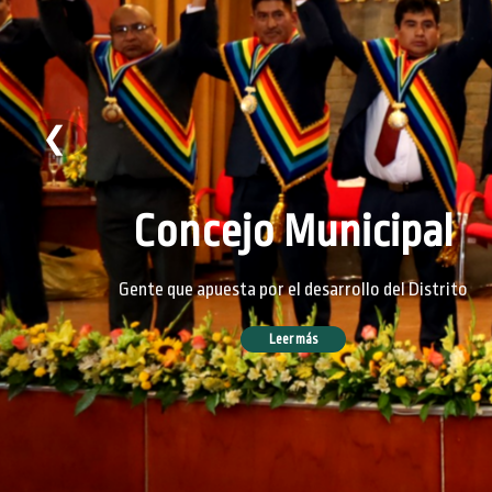
❮
Concejo Municipal
Gente que apuesta por el desarrollo del Distrito
Leer más