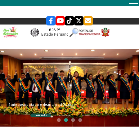
MENU
GOB.PE
Estado Peruano
slider
Gente que apuesta por el desarrollo del Distrito
Leer más