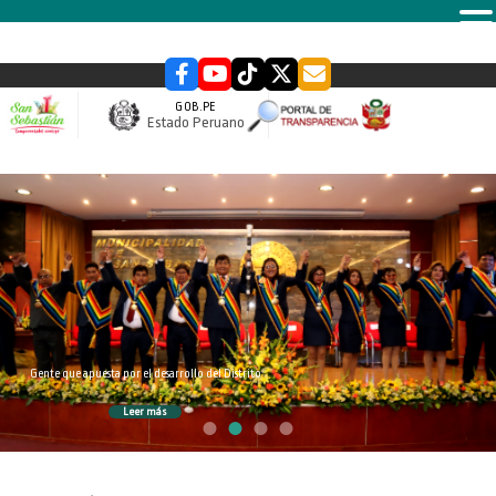
MENU
GOB.PE
Estado Peruano
slider
Gente que apuesta por el desarrollo del Distrito
Leer más