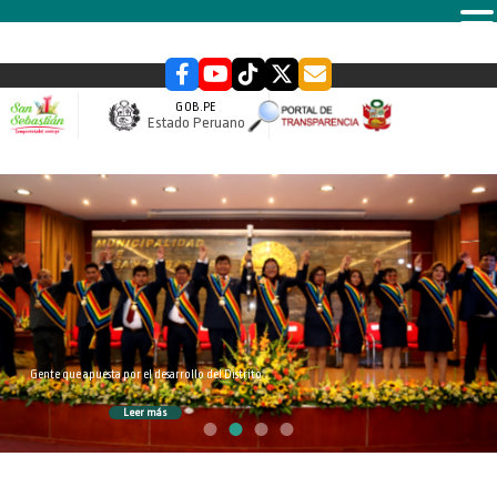
MENU
GOB.PE
Estado Peruano
slider
Gente que apuesta por el desarrollo del Distrito
Leer más