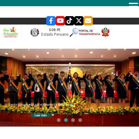
MENU
GOB.PE
Estado Peruano
slider
Gente que apuesta por el desarrollo del Distrito
Leer más