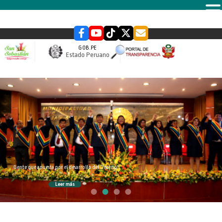
MENU
GOB.PE
Estado Peruano
slider
Gente que apuesta por el desarrollo del Distrito
Leer más