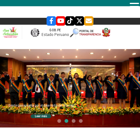
MENU
GOB.PE
Estado Peruano
slider
Gente que apuesta por el desarrollo del Distrito
Leer más