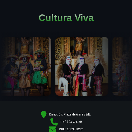
Cultura Viva
Dirección: Plaza de Armas S/N.
(+51) 084 274158
RUC: 20159308961