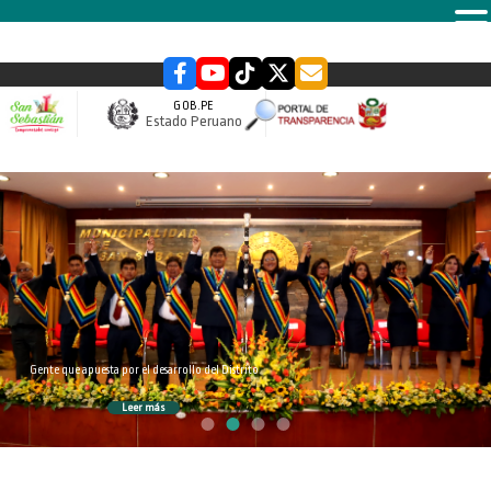
MENU
GOB.PE
Estado Peruano
slider
Gente que apuesta por el desarrollo del Distrito
Leer más