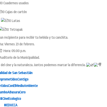
10 Cuadernos usados
10 Cajas de cartón
10 Latas
10 Tetrapak
 recipiente para recibir tu bebida y tu canchita.
a: Viernes 23 de febrero.
Hora: 05:00 p.m.
uditorio de la Municipalidad.
l cine y la naturaleza. Juntos podemos marcar la diferencia.
alidad de San Sebastián
prometidosContigo
tidosConElMedioAmbiente
umboABasuraCero
#CineEcologico
#EDUCCA