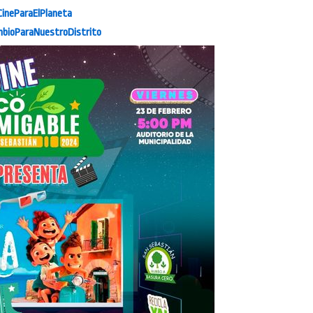
ineParaElPlaneta
bioParaNuestroDistrito