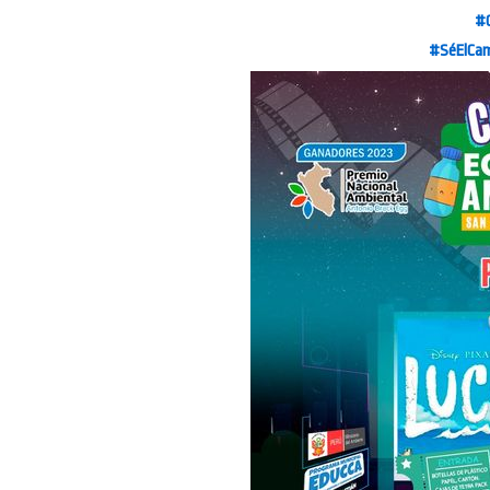
#C
#SéElCam