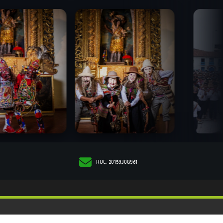
RUC: 20159308961