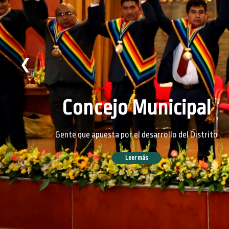
❮
Concejo Municipal
Gente que apuesta por el desarrollo del Distrito
Leer más