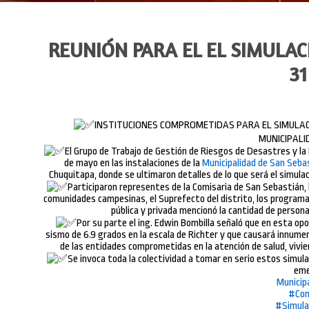
REUNIÓN PARA EL EL SIMULAC
3
INSTITUCIONES COMPROMETIDAS PARA EL SIMULACR
MUNICIPALI
El Grupo de Trabajo de Gestión de Riesgos de Desastres y la 
de mayo en las instalaciones de la
Municipalidad de San Seba
Chuquitapa, donde se ultimaron detalles de lo que será el simulac
Participaron representes de la Comisaria de San Sebastián, 
comunidades campesinas, el Suprefecto del distrito, los programa
pública y privada mencionó la cantidad de personal
Por su parte el ing. Edwin Bombilla señaló que en esta op
sismo de 6.9 grados en la escala de Richter y que causará innumer
de las entidades comprometidas en la atención de salud, vivien
Se invoca toda la colectividad a tomar en serio estos simul
eme
Municip
#Com
#Simula