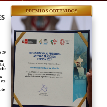
PREMIOS OBTENIDOS
ES
es 29
ana.
lud,
ución
un
esta
.
s de