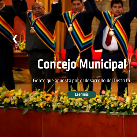
❮
Concejo Municipal
Gente que apuesta por el desarrollo del Distrito
Leer más