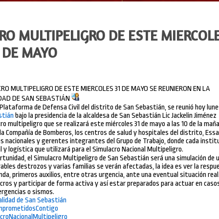
RO MULTIPELIGRO DE ESTE MIERCOL
1 DE MAYO
O MULTIPELIGRO DE ESTE MIERCOLES 31 DE MAYO SE REUNIERON EN LA
DAD DE SAN SEBASTIÁN
Plataforma de Defensa Civil del distrito de San Sebastián, se reunió hoy lun
stián
bajo la presidencia de la alcaldesa de San Sebastián Lic Jackelin Jiménez
ro multipeligro que se realizará este miércoles 31 de mayo a las 10 de la mañ
la Compañía de Bomberos, los centros de salud y hospitales del distrito, Essa
s nacionales y gerentes integrantes del Grupo de Trabajo, donde cada instit
 y logística que utilizará para el Simulacro Nacional Multipeligro.
ortunidad, el Simulacro Multipeligro de San Sebastián será una simulación de 
ables destrozos y varias familias se verán afectadas, la idea es ver la respu
da, primeros auxilios, entre otras urgencia, ante una eventual situación real
acros y participar de forma activa y así estar preparados para actuar en caso
rgencias o sismos.
alidad de San Sebastián
prometidosContigo
croNacionalMultipeligro