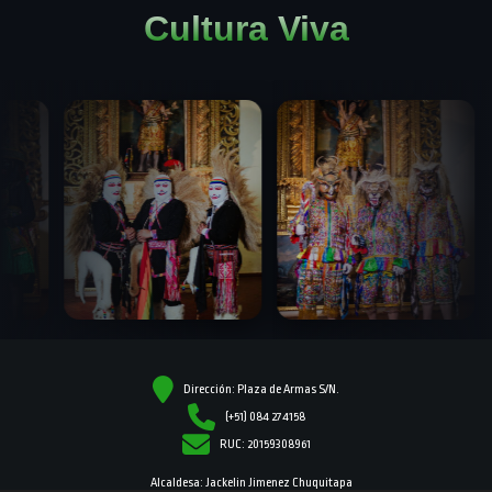
Cultura Viva
Dirección: Plaza de Armas S/N.
(+51) 084 274158
RUC: 20159308961
Alcaldesa: Jackelin Jimenez Chuquitapa