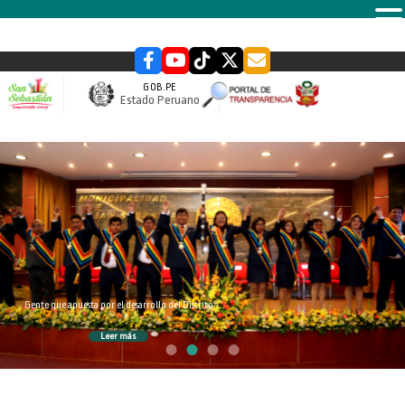
MENU
GOB.PE
Estado Peruano
slider
Gente que apuesta por el desarrollo del Distrito
Leer más