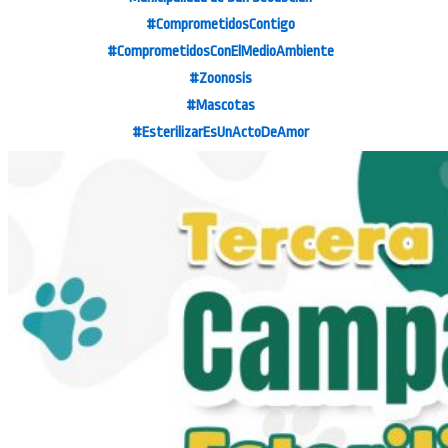
#ComprometidosContigo
#ComprometidosConElMedioAmbiente
#Zoonosis
#Mascotas
#EsterilizarEsUnActoDeAmor