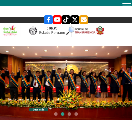
MENU
GOB.PE
Estado Peruano
slider
Gente que apuesta por el desarrollo del Distrito
Leer más