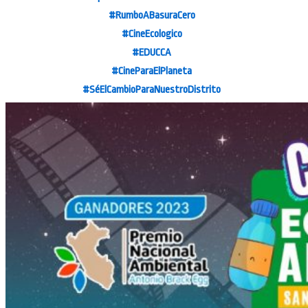
#RumboABasuraCero
#CineEcologico
#EDUCCA
#CineParaElPlaneta
#SéElCambioParaNuestroDistrito