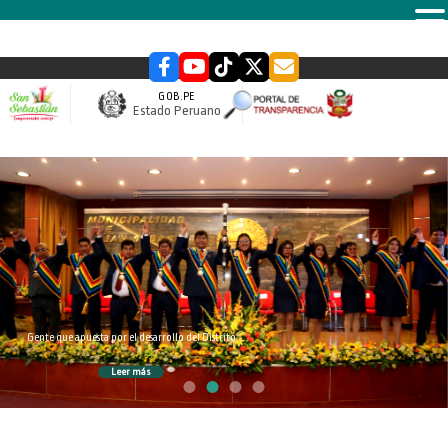
MENU
GOB.PE
Estado Peruano
slider
Gente que apuesta por el desarrollo del Distrito
Leer más