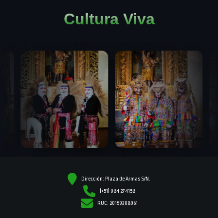
Cultura Viva
Dirección: Plaza de Armas S/N.
(+51) 084 274158
RUC: 20159308961