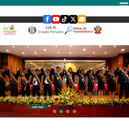
MENU
GOB.PE
Estado Peruano
slider
Gente que apuesta por el desarrollo del Distrito
Leer más