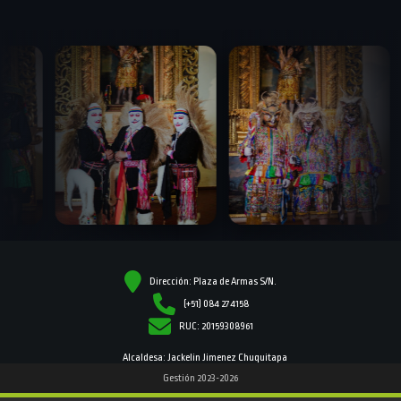
Dirección: Plaza de Armas S/N.
(+51) 084 274158
RUC: 20159308961
Alcaldesa: Jackelin Jimenez Chuquitapa
Gestión 2023-2026