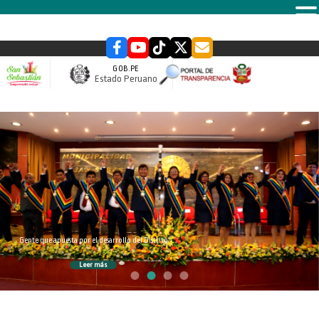
MENU
GOB.PE
Estado Peruano
slider
Gente que apuesta por el desarrollo del Distrito
Leer más