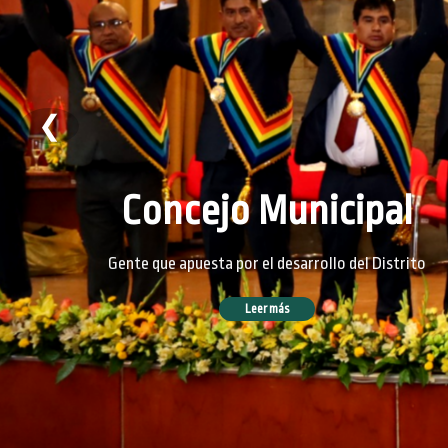
❮
Concejo Municipal
Gente que apuesta por el desarrollo del Distrito
Leer más