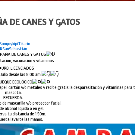
A DE CANES Y GATOS
SonqoykipiTikarin
#SanSebastián
PAÑA DE CANES Y GATOS
tación, vacunación y vitaminas
URB. LICENCIADOS
Julio desde las 8:00 am.
UEQUE ECOLÓGICO
apel, cartón y/o metales y recibe gratis la desparasitación y vitaminas para 
mascota.
RECUERDA:
o de mascarilla y/o protector facial.
de alcohol liquido o en gel.
rva tu distancia de 1.50m.
uerda lavarte las manos.