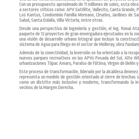
Con un presupuesto aproximado de 11 millones de soles, esta obra t
a sectores críticos como: APV Satélite, Vallecito, Canto Grande, 
Los Kantus, Condominio Familia Moreano, Ciruelos, Jardines de San
Salud, Santa Eulalia, Villa Victoria, entre otras.
Desde una perspectiva de ingeniería y gestión, el Ing. Ronal A
paquete de 12 proyectos de gran envergadura ejecutados en la zona
una visión de desarrollo urbano integral que incluye la construc
sistema de Agua para Riego en el sector de Molleray, obra fundament
Además de la conectividad, la inversión se ha orientado a la recu
nuevos parques recreativos en las APVs Posada del Sol, Alto Wi
urbanizaciones Túpac Amaru, Paraíso de Fátima, Virgen de Belén y V
Este proceso de transformación, liderado por la alcaldesa Jimenez
representa un modelo de gestión orientado al cierre de brechas s
como un distrito más inclusivo y moderno, transformando la in
vecinos de la Margen Derecha.