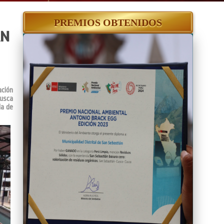
PREMIOS OBTENIDOS
AN
ación
busca
da de