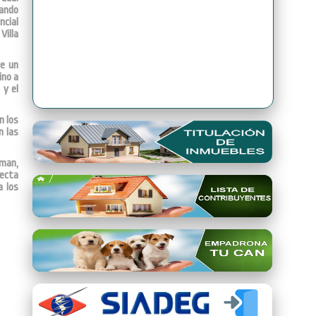
iando
ncial
Premio Qori Gente 2024
Villa
de un
ino a
 y el
n los
n las
aman,
yecta
a los