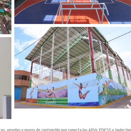
stas, veredas y muros de contención que conecta las APVs FDICSS y Javier He