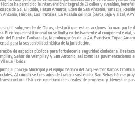
écnica ha permitido la intervención integral de 33 calles y avenidas, benefic
Posada de Sol, El Roble, Hatun Amauta, Edén de San Antonio, Yanatile, Reside
 Antonio, Héroes, Los Frutales, La Posada del Inca (parte baja y alta), APV 
tausinchi, subgerente de Obras, destacó que estas acciones forman parte 
. El enfoque institucional no se limita exclusivamente al componente vial, s
ción del Puente Tankarpata, la prolongación de la Av. Francisco Túpac Amaru
al para la sostenibilidad hídrica de la jurisdicción.
peración de espacios públicos para fortalecer la seguridad ciudadana. Destaca
mpillay, Señor de Wimpillay y San Antonio, así como las pavimentaciones e
illa La Florida.
 junto al Concejo Municipal y el equipo técnico del Arq. Hector Ramos Ccorihu
ociales. Al cumplirse tres años de trabajo sostenido, San Sebastián se pro
fraestructura física en oportunidades reales de progreso y bienestar par