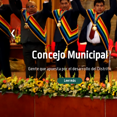
❮
Concejo Municipal
Gente que apuesta por el desarrollo del Distrito
Leer más