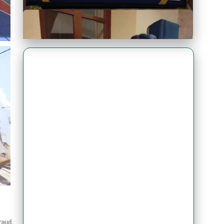
Premio Antonio Brack EGG
raud.