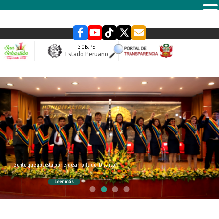
MENU
GOB.PE
Estado Peruano
slider
Gente que apuesta por el desarrollo del Distrito
Leer más