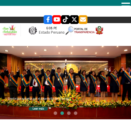
MENU
GOB.PE
Estado Peruano
slider
Gente que apuesta por el desarrollo del Distrito
Leer más