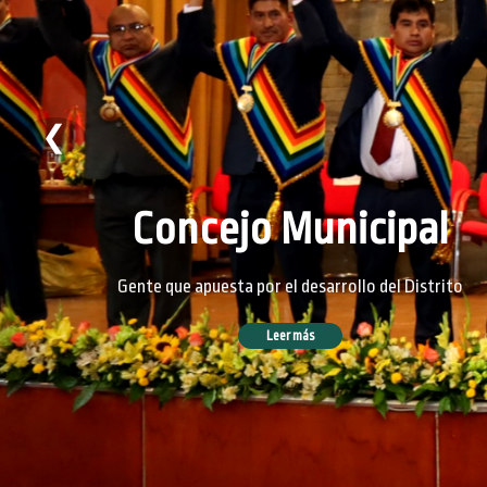
❮
Concejo Municipal
Gente que apuesta por el desarrollo del Distrito
Leer más