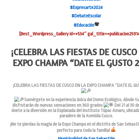
#Expresarte2024
#DebateEscolar
#Educación
[Best_Wordpress_Gallery id=»534″ gal_title=»publicacion259
¡CELEBRA LAS FIESTAS DE CUSCO
EXPO CHAMPA “DATE EL GUSTO 2
¡CELEBRA LAS FIESTAS DE CUSCO EN LA EXPO CHAMPA “DATE EL GU
Sumérgete en la experiencia única del Domo Ecológico, dónde t
disfrutarán de nuevas sensaciones en 360 grados
Del 21 al 30 de
únete a la diversión en la Explanada del Instituto Túpac Amaru, ubicad
paradero de la Avenida Cusco.
¡No te pierdas la magia de la Expo Champa en el distrito de San Sebastiá
perfecto para toda la familia!
Municipalidad de San Sebastián