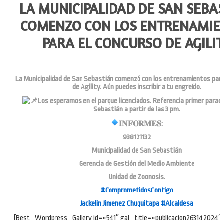
LA MUNICIPALIDAD DE SAN SEBA
COMENZO CON LOS ENTRENAMI
PARA EL CONCURSO DE AGILI
La
Municipalidad de San Sebastián
comenzó con los entrenamientos par
de Agility. Aún puedes inscribir a tu engreído.
Los esperamos en el parque licenciados. Referencia primer para
Sebastián a partir de las 3 pm.
𝐈𝐍𝐅𝐎𝐑𝐌𝐄𝐒:
938121132
Municipalidad de San Sebastián
Gerencia de Gestión del Medio Ambiente
Unidad de Zoonosis.
#ComprometidosContigo
Jackelin Jimenez Chuquitapa
#Alcaldesa
[Best_Wordpress_Gallery id=»541″ gal_title=»publicacion263142024″