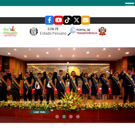
MENU
GOB.PE
Estado Peruano
slider
Gente que apuesta por el desarrollo del Distrito
Leer más