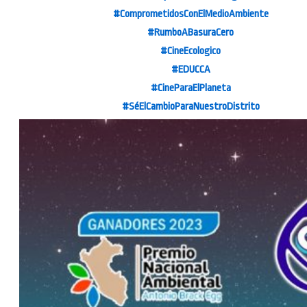
#ComprometidosConElMedioAmbiente
#RumboABasuraCero
#CineEcologico
#EDUCCA
#CineParaElPlaneta
#SéElCambioParaNuestroDistrito