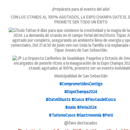
¡Prepárate para el evento del año!
CON LOS STANDS AL 100% AGOTADOS, LA EXPO CHAMPA DATE EL G
PROMETE SER TODO UN ÉXITO
Solo faltan 8 días para que comience la creatividad y la magia de 
2024. La demanda de stands en el campo ferial del Instituto Túpac 
agotado por completo, asegurando un ambiente lleno de energía y op
comerciales. Del 21 al 30 de junio ven con toda la familia a la explanada 
Túpac Amaru de San Sebastián.
La Orquesta Caribeños de Guadalupe, Paqarina y Extasis de Amo
encargados de ponerle ritmo a la Inauguración de la Expo Champa 2024
stands agotados al 100%, promete ser un evento inolvidabl
Municipalidad de San Sebastián
#ComprometidosContigo
#ExpoChampa2024
#DateElGusto
#Cusco
#FiestasdelCusco
#Junio
#Feria2024
#TurismoCusco
#Gastronomía
#Perú
@fans destacados