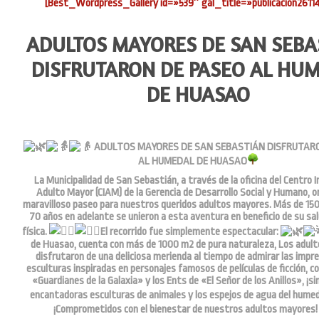
[Best_Wordpress_Gallery id=»539″ gal_title=»publicacion2611
ADULTOS MAYORES DE SAN SEBA
DISFRUTARON DE PASEO AL HU
DE HUASAO
ADULTOS MAYORES DE SAN SEBASTIÁN DISFRUTAR
AL HUMEDAL DE HUASAO
La Municipalidad de San Sebastián, a través de la oficina del Centro I
Adulto Mayor (CIAM) de la Gerencia de Desarrollo Social y Humano, o
maravilloso paseo para nuestros queridos adultos mayores. Más de 150
70 años en adelante se unieron a esta aventura en beneficio de su sa
física.
El recorrido fue simplemente espectacular:
de Huasao, cuenta con más de 1000 m2 de pura naturaleza, Los adul
disfrutaron de una deliciosa merienda al tiempo de admirar las impr
esculturas inspiradas en personajes famosos de películas de ficción, 
«Guardianes de la Galaxia» y los Ents de «El Señor de los Anillos», ¡sin
encantadoras esculturas de animales y los espejos de agua del humed
¡Comprometidos con el bienestar de nuestros adultos mayores