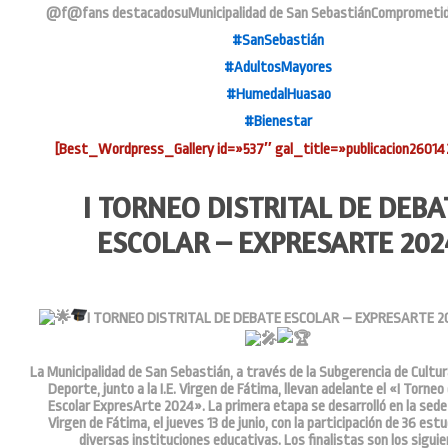
@f@fans destacadosu
Municipalidad de San Sebastián
Comprometid
#SanSebastián
#AdultosMayores
#HumedalHuasao
#Bienestar
[Best_Wordpress_Gallery id=»537″ gal_title=»publicacion2601
I TORNEO DISTRITAL DE DEBA
ESCOLAR – EXPRESARTE 202
I TORNEO DISTRITAL DE DEBATE ESCOLAR – EXPRESARTE 2
La Municipalidad de San Sebastián, a través de la Subgerencia de Cultur
Deporte, junto a la I.E. Virgen de Fátima, llevan adelante el «I Torne
Escolar ExpresArte 2024». La primera etapa se desarrolló en la sed
Virgen de Fátima, el jueves 13 de junio, con la participación de 36 est
diversas instituciones educativas. Los finalistas son los sigui