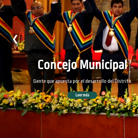
❮
Concejo Municipal
Gente que apuesta por el desarrollo del Distrito
Leer más