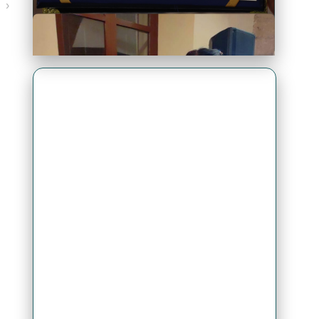
›
Premio Antonio Brack EGG