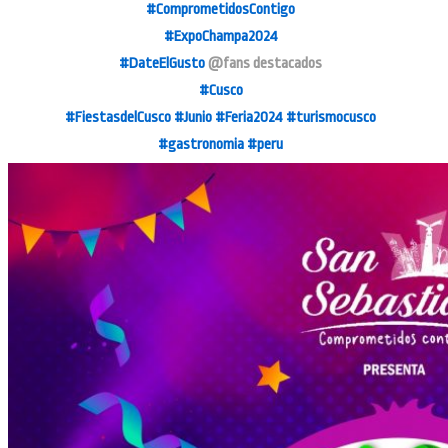
#ComprometidosContigo
#ExpoChampa2024
#DateElGusto
@fans destacados
#Cusco
#FiestasdelCusco
#Junio
#Feria2024
#turismocusco
#gastronomia
#peru