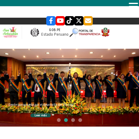
MENU
GOB.PE
Estado Peruano
slider
Gente que apuesta por el desarrollo del Distrito
Leer más