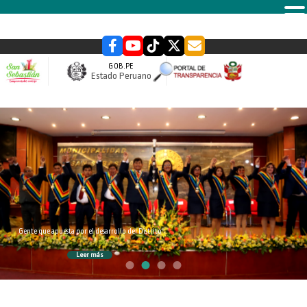
MENU
GOB.PE
Estado Peruano
slider
Gente que apuesta por el desarrollo del Distrito
Leer más