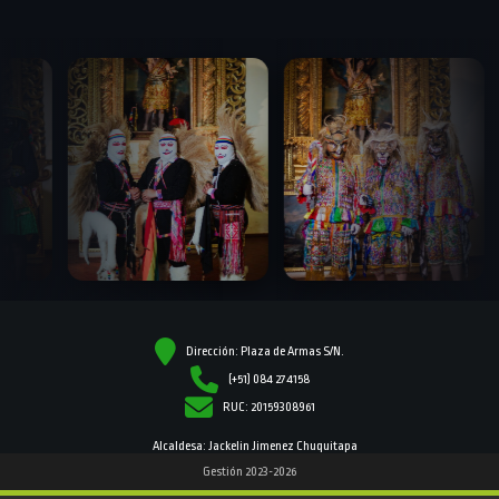
Dirección: Plaza de Armas S/N.
(+51) 084 274158
RUC: 20159308961
Alcaldesa: Jackelin Jimenez Chuquitapa
Gestión 2023-2026