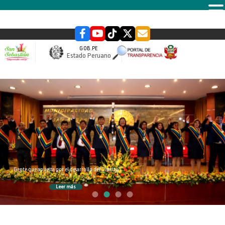
MENU
GOB.PE
Estado Peruano
slider
Gente que apuesta por el desarrollo del Distrito
Leer más