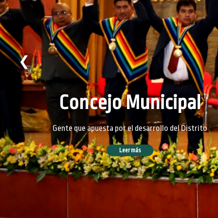
❮
Concejo Municipal
Gente que apuesta por el desarrollo del Distrito
Leer más