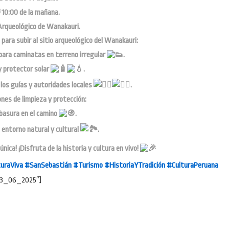
10:00 de la mañana.
Arqueológico de Wanakauri.
ra subir al sitio arqueológico del Wanakauri:
 para caminatas en terreno irregular
.
y protector solar
.
 los guías y autoridades locales
.
es de limpieza y protección:
 basura en el camino
.
l entorno natural y cultural
.
nica! ¡Disfruta de la historia y cultura en vivo!
uraViva
#SanSebastián
#Turismo
#HistoriaYTradición
#CulturaPeruana
_13_06_2025″]