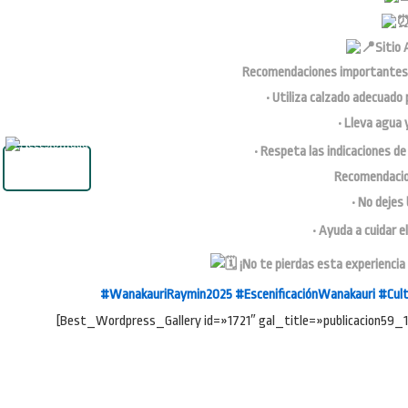
Sitio 
Recomendaciones importantes pa
• Utiliza calzado adecuado
• Lleva agua 
• Respeta las indicaciones de
Recomendacion
• No dejes
• Ayuda a cuidar e
¡No te pierdas esta experiencia ú
#WanakauriRaymin2025
#EscenificaciónWanakauri
#Cult
[Best_Wordpress_Gallery id=»1721″ gal_title=»publicacion59