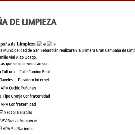
A DE LIMPIEZA
𝐩𝐚ñ𝐚 𝐝𝐞 𝐋𝐢𝐦𝐩𝐢𝐞𝐳𝐚!
e la Municipalidad de San Sebastián realizarán la primera Gran Campaña de Lim
anillo vial Alto Qosqo.
tas que se intervendrán son:
a Cultura – Calle Camino Real
Claveles – Paradero Internet
APV Cuchic Puñunan
a Tipo Granja Confraternidad
APV Confraternidad
Sector Baratillo
APV Nuevo Amanecer
APV Sol Naciente