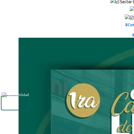
Sector 
#Com
#