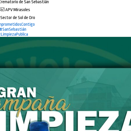
Crematorio de San Sebastián
APV Mirasoles
Sector de Sol de Oro
prometidosContigo
#SanSebastián
LimpiezaPublica