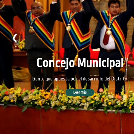
❮
Concejo Municipal
Gente que apuesta por el desarrollo del Distrito
Leer más