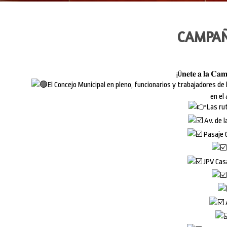
CAMPAÑ
¡Ú𝐧𝐞𝐭𝐞 𝐚 𝐥𝐚 𝐂𝐚
El Concejo Municipal en pleno, funcionarios y trabajadores d
en el 
Las ru
Av. de l
Pasaje 
JPV Cas