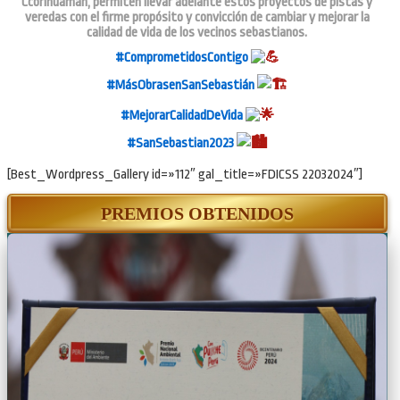
Ccorihuaman, permiten llevar adelante estos proyectos de pistas y
veredas con el firme propósito y convicción de cambiar y mejorar la
calidad de vida de los vecinos sebastianos.
#ComprometidosContigo
#MásObrasenSanSebastián
#MejorarCalidadDeVida
#SanSebastian2023
[Best_Wordpress_Gallery id=»112″ gal_title=»FDICSS 22032024″]
PREMIOS OBTENIDOS