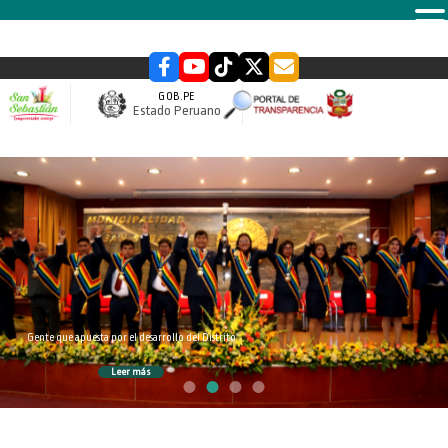
MENU
GOB.PE
Estado Peruano
slider
Gente que apuesta por el desarrollo del Distrito
Leer más