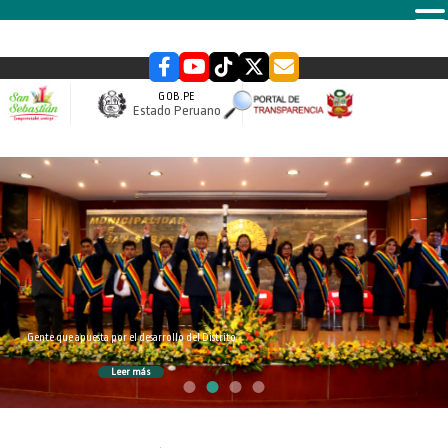
MENU
GOB.PE
Estado Peruano
slider
Gente que apuesta por el desarrollo del Distrito
Leer más