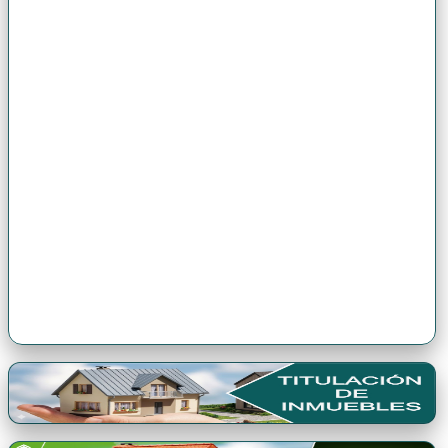
Premio Antonio Brack EGG
Premio Qori Gente 2024